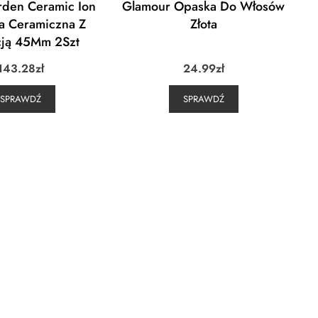
rden Ceramic Ion
Glamour Opaska Do Włosów
a Ceramiczna Z
Złota
cją 45Mm 2Szt
143.28
zł
24.99
zł
SPRAWDŹ
SPRAWDŹ