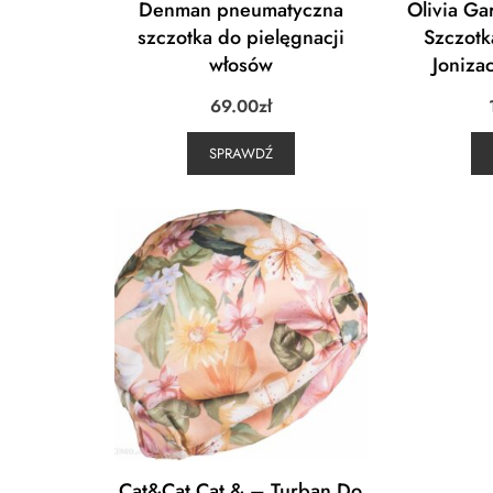
Denman pneumatyczna
Olivia Ga
szczotka do pielęgnacji
Szczotk
włosów
Joniza
69.00
zł
SPRAWDŹ
Cat&Cat Cat & – Turban Do