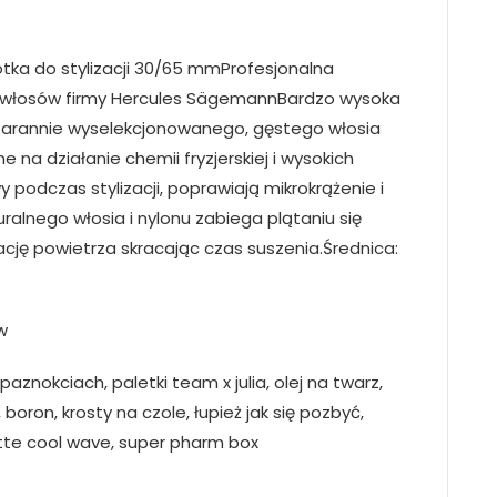
ka do stylizacji 30/65 mmProfesjonalna
i włosów firmy Hercules SägemannBardzo wysoka
starannie wyselekcjonowanego, gęstego włosia
 na działanie chemii fryzjerskiej i wysokich
 podczas stylizacji, poprawiają mikrokrążenie i
alnego włosia i nylonu zabiega plątaniu się
ję powietrza skracając czas suszenia.Średnica:
w
 paznokciach, paletki team x julia, olej na twarz,
oron, krosty na czole, łupież jak się pozbyć,
ette cool wave, super pharm box