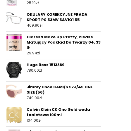
25.19
zł
OKULARY KOREKCYJNE PRADA
SPORT PS 53MV 5AV1O1 55
469.90
zł
Claresa Make Up Pretty, Please
Matujący Podkład Do Twarzy 04, 33
G
29.94
zł
Hugo Boss 1513389
780.00
zł
Jimmy Choo CAMI/S SZJ/4S ONE
SIZE (56)
749.00
zł
Calvin Klein CK One Gold woda
toaletowa 100ml
104.00
zł