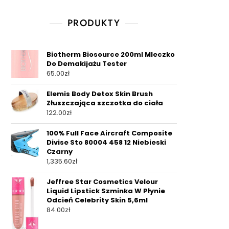
PRODUKTY
Biotherm Biosource 200ml Mleczko
Do Demakijażu Tester
65.00
zł
Elemis Body Detox Skin Brush
Złuszczająca szczotka do ciała
122.00
zł
100% Full Face Aircraft Composite
Divise Sto 80004 458 12 Niebieski
Czarny
1,335.60
zł
Jeffree Star Cosmetics Velour
Liquid Lipstick Szminka W Płynie
Odcień Celebrity Skin 5,6ml
84.00
zł