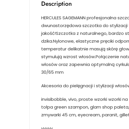
Description
HERCULES SAGEMANN profesjonalna szczot
dwunastorzędowa szczotka do stylizacj
jakość!Szczotka z naturalnego, bardzo 
dzika.Nylonowe, elastyczne pręciki odporne
temperatur delikatnie masują skórę głowy
stymulują wzrost włosów.Połączenie natur
włosów oraz zapewnia optymalną cyrkulac
30/65 mm
Akcesoria do pielęgnacji i stylizacji włosó
invisibobble, vivo, proste wzorki wzorki na
tołpa green szampon, glam shop paleta, b
zmywarki 45 cm, eyecream, paranit, gill
yyyyy