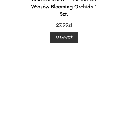
Włosów Blooming Orchids 1
Szt.
27.99
zł
SPRAWDŹ