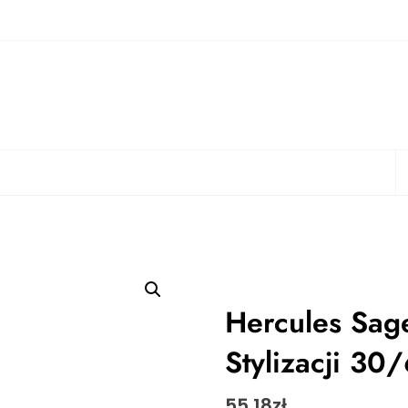
S
Hercules Sag
Stylizacji 3
55.18
zł