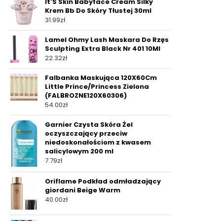
It'S Skin Babyface Cream Silky
Krem Bb Do Skóry Tłustej 30ml
31.99
zł
Lamel Ohmy Lash Maskara Do Rzęs
Sculpting Extra Black Nr 401 10Ml
22.32
zł
Falbanka Maskująca 120X60Cm
Little Prince/Princess Zielona
(FALBROZNE120X60306)
54.00
zł
Garnier Czysta Skóra Żel
oczyszczający przeciw
niedoskonałościom z kwasem
salicylowym 200 ml
7.79
zł
Oriflame Podkład odmładzający
giordani Beige Warm
40.00
zł