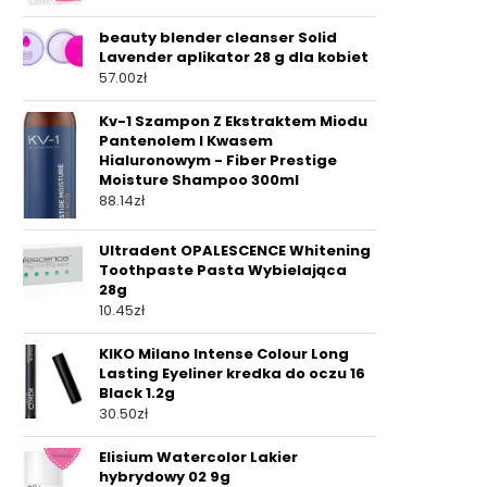
beauty blender cleanser Solid
Lavender aplikator 28 g dla kobiet
57.00
zł
Kv-1 Szampon Z Ekstraktem Miodu
Pantenolem I Kwasem
Hialuronowym - Fiber Prestige
Moisture Shampoo 300ml
88.14
zł
Ultradent OPALESCENCE Whitening
Toothpaste Pasta Wybielająca
28g
10.45
zł
KIKO Milano Intense Colour Long
Lasting Eyeliner kredka do oczu 16
Black 1.2g
30.50
zł
Elisium Watercolor Lakier
hybrydowy 02 9g