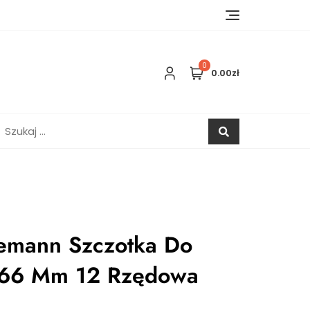
0
0.00zł
zukaj:
emann Szczotka Do
0/66 Mm 12 Rzędowa