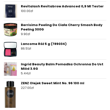
Revitalash Revitabrow Advanced 0,9 Ml Tester
100.00
zł
Berrisimo Peeling Do Ciała Cherry Smash Body
Peeling 300G
9.90
zł
Lancome Róż 5 g (789034)
86.51
zł
Ingrid Beauty Balm Pomadka Ochronna Do Ust
Miód 3.6G
5.44
zł
ZENZ Olejek Sweet Mint No. 96 100 ml
227.00
zł