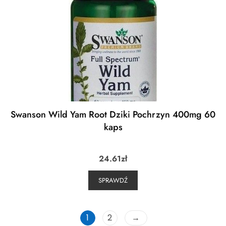
Swanson Wild Yam Root Dziki Pochrzyn 400mg 60
kaps
24.61
zł
SPRAWDŹ
1
2
→