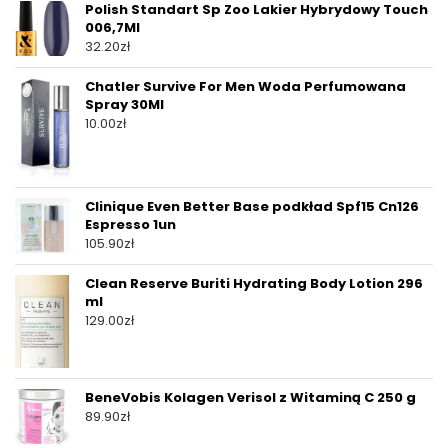
Polish Standart Sp Zoo Lakier Hybrydowy Touch
006,7Ml
32.20
zł
Chatler Survive For Men Woda Perfumowana
Spray 30Ml
10.00
zł
Clinique Even Better Base podkład Spf15 Cn126
Espresso 1un
105.90
zł
Clean Reserve Buriti Hydrating Body Lotion 296
ml
129.00
zł
BeneVobis Kolagen Verisol z Witaminą C 250 g
89.90
zł