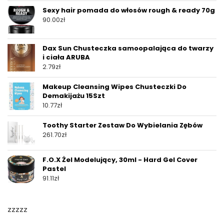
Sexy hair pomada do włosów rough & ready 70g
90.00
zł
Dax Sun Chusteczka samoopalająca do twarzy
i ciała ARUBA
2.79
zł
Makeup Cleansing Wipes Chusteczki Do
Demakijażu 15Szt
10.77
zł
Toothy Starter Zestaw Do Wybielania Zębów
261.70
zł
F.O.X Żel Modelujący, 30ml - Hard Gel Cover
Pastel
91.11
zł
zzzzz