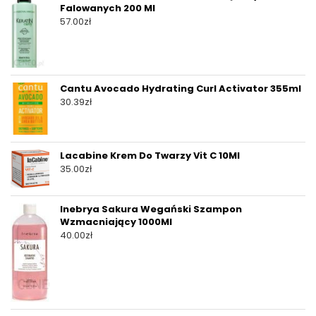
Falowanych 200 Ml
57.00
zł
Cantu Avocado Hydrating Curl Activator 355ml
30.39
zł
Lacabine Krem Do Twarzy Vit C 10Ml
35.00
zł
Inebrya Sakura Wegański Szampon
Wzmacniający 1000Ml
40.00
zł