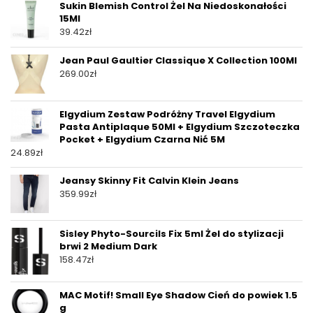
Sukin Blemish Control Żel Na Niedoskonałości
15Ml
39.42
zł
Jean Paul Gaultier Classique X Collection 100Ml
269.00
zł
Elgydium Zestaw Podróżny Travel Elgydium
Pasta Antiplaque 50Ml + Elgydium Szczoteczka
Pocket + Elgydium Czarna Nić 5M
24.89
zł
Jeansy Skinny Fit Calvin Klein Jeans
359.99
zł
Sisley Phyto-Sourcils Fix 5ml Żel do stylizacji
brwi 2 Medium Dark
158.47
zł
MAC Motif! Small Eye Shadow Cień do powiek 1.5
g