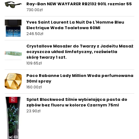
Ray-Ban NEW WAYFARER RB2132 901L rozmiar 55
730.00
zł
Yves Saint Laurent La Nuit De L'Homme Bleu
Electrique Woda Toaletowa 60Ml
246.50
zł
Crystallove Masażer do Twarzy z Jadeitu Masaż
oczyszcza układ limfatyczny, rozświetla
skórę twarzy 1 szt.
109.65
zł
Paco Rabanne Lady Million Woda perfumowana
30ml spray
160.00
zł
Splat Blackwood Silnie wybielająca pasta do
zębów bez fluoru w kolorze Czarnym 75ml
23.90
zł