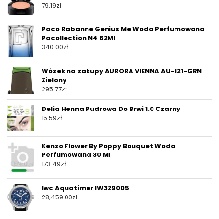
79.19
zł
Paco Rabanne Genius Me Woda Perfumowana
Pacollection N4 62Ml
340.00
zł
Wózek na zakupy AURORA VIENNA AU-121-GRN
Zielony
295.77
zł
Delia Henna Pudrowa Do Brwi 1.0 Czarny
15.59
zł
Kenzo Flower By Poppy Bouquet Woda
Perfumowana 30 Ml
173.49
zł
Iwc Aquatimer IW329005
28,459.00
zł