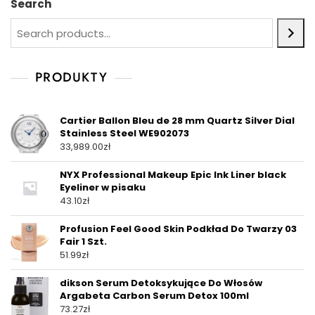
Search
PRODUKTY
Cartier Ballon Bleu de 28 mm Quartz Silver Dial
Stainless Steel WE902073
33,989.00
zł
NYX Professional Makeup Epic Ink Liner black
Eyeliner w pisaku
43.10
zł
Profusion Feel Good Skin Podkład Do Twarzy 03
Fair 1 Szt.
51.99
zł
dikson Serum Detoksykujące Do Włosów
Argabeta Carbon Serum Detox 100ml
73.27
zł