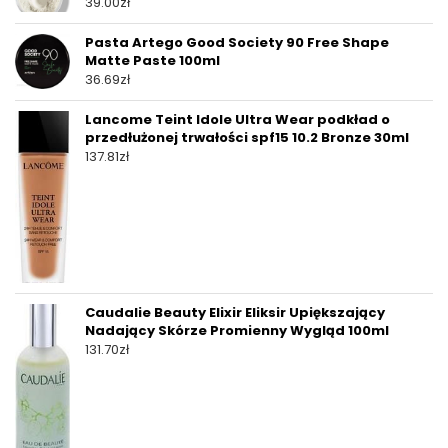
39.00
zł
Pasta Artego Good Society 90 Free Shape
Matte Paste 100ml
36.69
zł
Lancome Teint Idole Ultra Wear podkład o
przedłużonej trwałości spf15 10.2 Bronze 30ml
137.81
zł
Caudalie Beauty Elixir Eliksir Upiększający
Nadający Skórze Promienny Wygląd 100ml
131.70
zł