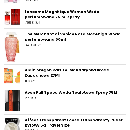
35.65
zł
Lancome Magnifique Woman Woda
perfumowana 75 ml spray
799.00
zł
The Merchant of Venice Rosa Moceniga Woda
perfumowana 50ml
340.00
zł
Alain Aregon Karusel Mandarynka Woda
Zapachowa 27Ml
11.97
zł
Avon Full Speed Woda Toaletowa Spray 75Ml
27.35
zł
Affect Transparent Loose Transparenty Puder
Ryżowy 5g Travel Size