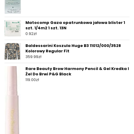
Matocomp Gaza opatrunkowa jałowa blister 1
szt. 1/4m2 1 szt. 13N
0.92
zł
Baldessarini Koszula Huge B3 11012/000/3528
Kolorowy Regular Fit
359.99
zł
Rare Beauty Brow Harmony Pencil & Gel Kredka I
Żel Do Brwi P&G Black
119.00
zł