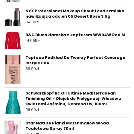
NYX Professional Makeup Shout Loud szminka
nawilżająca odcień 05 Desert Rose 3,5g
34.00
zł
B&C Bluza damska z kapturem WW04W Red M
143.65
zł
Topface Podkład Do Twarzy Perfect Coverage
Instyle 004
39.99
zł
Schwarzkopf Bc Oil Ultime Mediterranean
Finishing Oil - Olejek do Pielęgnacji Włosów z
Kwiatami Jaśminu, Ochrona Uv, 100ml
98.00
zł
Star Nature Pianki Marshmallow Woda
Toaletowa Spray 70ml