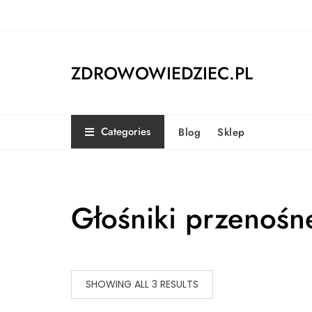
Skip
to
content
ZDROWOWIEDZIEC.PL
Categories
Blog
Sklep
Głośniki przenośn
SHOWING ALL 3 RESULTS