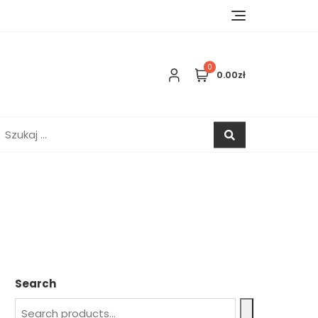
0
0.00zł
zukaj:
Search