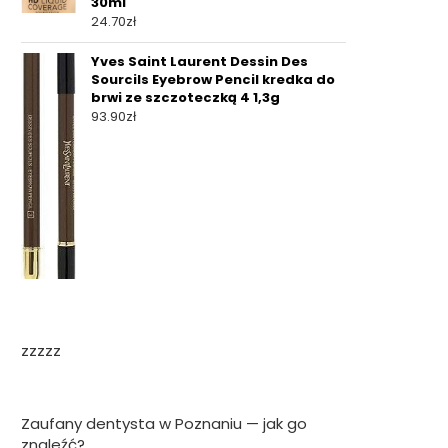
30ml
24.70
zł
Yves Saint Laurent Dessin Des
Sourcils Eyebrow Pencil kredka do
brwi ze szczoteczką 4 1,3g
93.90
zł
zzzzz
Zaufany dentysta w Poznaniu — jak go
znaleźć?