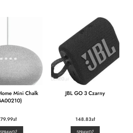
Home Mini Chalk
JBL GO 3 Czarny
GA00210)
79.99
zł
148.83
zł
SPRAWDŹ
SPRAWDŹ