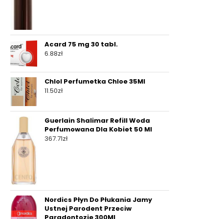
Acard 75 mg 30 tabl.
6.88
zł
Chlol Perfumetka Chloe 35Ml
11.50
zł
Guerlain Shalimar Refill Woda
Perfumowana Dla Kobiet 50 Ml
367.71
zł
Nordics Płyn Do Płukania Jamy
Ustnej Parodent Przeciw
Paradontozie 300Ml