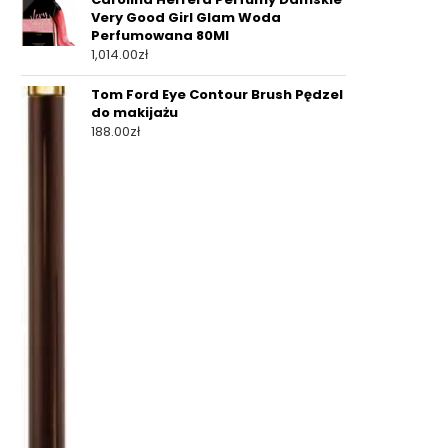
Very Good Girl Glam Woda
Perfumowana 80Ml
1,014.00
zł
Tom Ford Eye Contour Brush Pędzel
do makijażu
188.00
zł