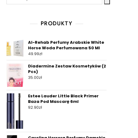
PRODUKTY
Al-Rehab Perfumy Arabskie White
Horse Woda Perfumowana 50 Ml
49.99
zł
Diadermine Zestaw Kosmetyków (2
Pcs)
35.00
zł
Estee Lauder Little Black Primer
Baza Pod Mascarę 6ml
92.90
zł
Carolina Herrera Perfumy Damskie