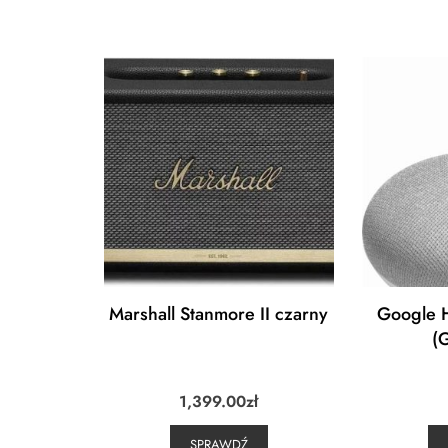
Marshall Stanmore II czarny
Google 
(
1,399.00
zł
SPRAWDŹ