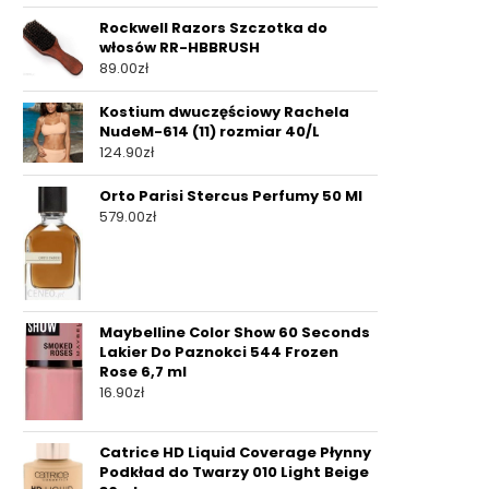
Rockwell Razors Szczotka do
włosów RR-HBBRUSH
89.00
zł
Kostium dwuczęściowy Rachela
NudeM-614 (11) rozmiar 40/L
124.90
zł
Orto Parisi Stercus Perfumy 50 Ml
579.00
zł
Maybelline Color Show 60 Seconds
Lakier Do Paznokci 544 Frozen
Rose 6,7 ml
16.90
zł
Catrice HD Liquid Coverage Płynny
Podkład do Twarzy 010 Light Beige