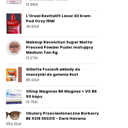
12.99
zł
L'Oreal Revitalift Laser X3 Krem
Pod Oczy 15Ml
35.50
zł
Makeup Revolution Super Matte
Pressed Powder Puder matujący
Medium Tan 6g
13.27
zł
Gillette Fusion5 wkłady do
maszynki do golenia 8szt
85.00
zł
Olimp Magmax B6 Magnez + Vit B6
50 kaps.
13.79
zł
Okulary Przeciwsłoneczne Burberry
BE 4216 300213 - Dark Havana
552.00
zł