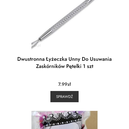
Dwustronna Łyżeczka Unny Do Usuwania
Zaskórników Pętelki 1 szt
7.99
zł
SPRAWDŹ