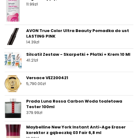
11.99
zł
AVON True Color Ultra Beauty Pomadka do ust
LASTING PINK
14.39
zł
Silcatil Zestaw - Skarpetki + Płatki + Krem 10 Ml
41.21
zł
Versace VEZ200421
5,790.00
zł
Prada Luna Rossa Carbon Woda toaletowa
Tester 100ml
379.99
zł
Maybelline New York Instant Anti-Age Eraser
korektor z gąbeczką 03 Fair 6,8 ml