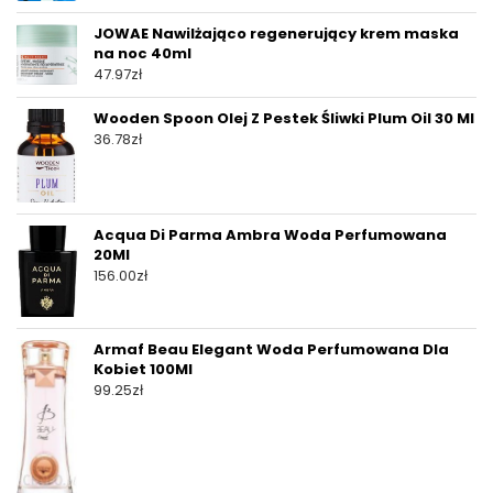
JOWAE Nawilżająco regenerujący krem maska
na noc 40ml
47.97
zł
Wooden Spoon Olej Z Pestek Śliwki Plum Oil 30 Ml
36.78
zł
Acqua Di Parma Ambra Woda Perfumowana
20Ml
156.00
zł
Armaf Beau Elegant Woda Perfumowana Dla
Kobiet 100Ml
99.25
zł