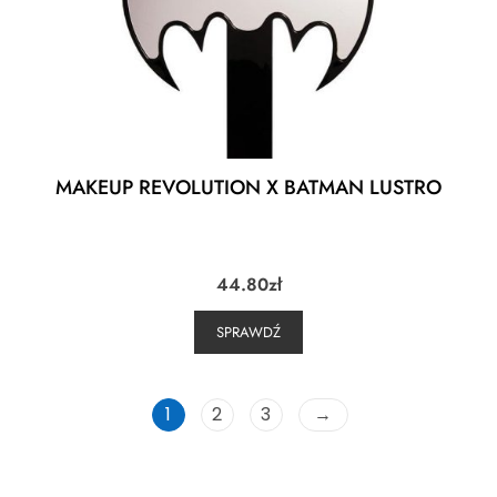
MAKEUP REVOLUTION X BATMAN LUSTRO
44.80
zł
SPRAWDŹ
1
2
3
→