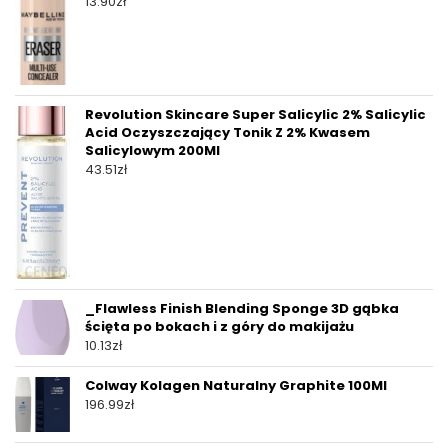
13.90
zł
Revolution Skincare Super Salicylic 2% Salicylic
Acid Oczyszczający Tonik Z 2% Kwasem
Salicylowym 200Ml
43.51
zł
_Flawless Finish Blending Sponge 3D gąbka
ścięta po bokach i z góry do makijażu
10.13
zł
Colway Kolagen Naturalny Graphite 100Ml
196.99
zł