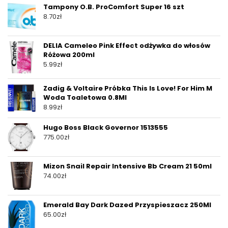
Tampony O.B. ProComfort Super 16 szt
8.70
zł
DELIA Cameleo Pink Effect odżywka do włosów
Różowa 200ml
5.99
zł
Zadig & Voltaire Próbka This Is Love! For Him M
Woda Toaletowa 0.8Ml
8.99
zł
Hugo Boss Black Governor 1513555
775.00
zł
Mizon Snail Repair Intensive Bb Cream 21 50ml
74.00
zł
Emerald Bay Dark Dazed Przyspieszacz 250Ml
65.00
zł