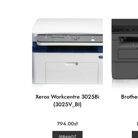
Xerox Workcentre 3025Bi
Broth
(3025V_BI)
794.00
zł
SPRAWDŹ