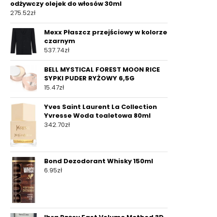
odżywczy olejek do włosów 30ml
275.52
zł
Mexx Płaszcz przejściowy w kolorze
czarnym
537.74
zł
BELL MYSTICAL FOREST MOON RICE
SYPKI PUDER RYŻOWY 6,5G
15.47
zł
Yves Saint Laurent La Collection
Yvresse Woda toaletowa 80ml
342.70
zł
Bond Dezodorant Whisky 150ml
6.95
zł