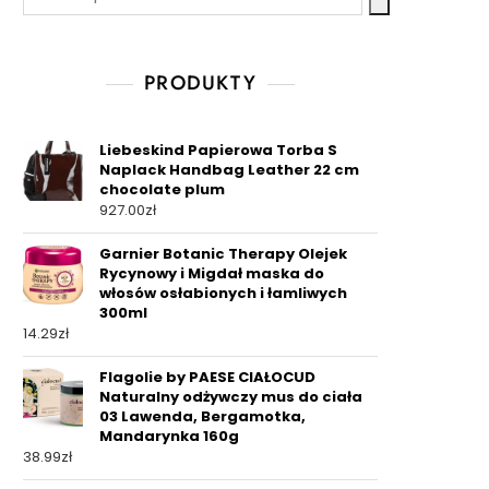
PRODUKTY
Liebeskind Papierowa Torba S
Naplack Handbag Leather 22 cm
chocolate plum
927.00
zł
Garnier Botanic Therapy Olejek
Rycynowy i Migdał maska do
włosów osłabionych i łamliwych
300ml
14.29
zł
Flagolie by PAESE CIAŁOCUD
Naturalny odżywczy mus do ciała
03 Lawenda, Bergamotka,
Mandarynka 160g
38.99
zł