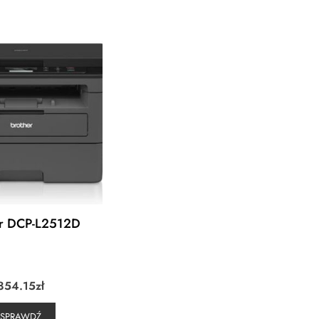
er DCP-L2512D
854.15
zł
SPRAWDŹ