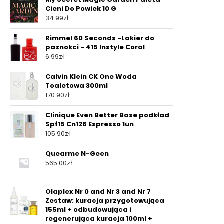
Cieni Do Powiek 10 G
34.99
zł
Rimmel 60 Seconds -Lakier do
paznokci - 415 Instyle Coral
6.99
zł
Calvin Klein CK One Woda
Toaletowa 300ml
170.90
zł
Clinique Even Better Base podkład
Spf15 Cn126 Espresso 1un
105.90
zł
Quearme N-Geen
565.00
zł
Olaplex Nr 0 and Nr 3 and Nr 7
Zestaw: kuracja przygotowująca
155ml + odbudowująca i
regenerująca kuracja 100ml +