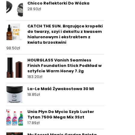
Chicco Reflektorki Do Wózka
28.93
zł
CATCH THE SUN. Brązujące kropelki
do twarzy, szyi i dekoltu z kwasem
hialuronowym i ekstraktem z
kwiatu brzoskwini
98.50
zł
HOURGLASS Vanish Seamless
Finish Foundation Stick Podkład w
sztyfcie Warm Honey 7.2g
183.20
zł
La-Le Maść Żywokostowa 30 Ml
18.85
zł
Unia Płyn Do Mycia Szyb Luster
Tytan 750G Mega Mix 3Szt
17.89
zł
My Secret Magic Garden Paleta