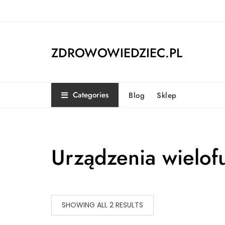
Skip
to
content
ZDROWOWIEDZIEC.PL
Categories
Blog
Sklep
Urządzenia wielof
SHOWING ALL 2 RESULTS