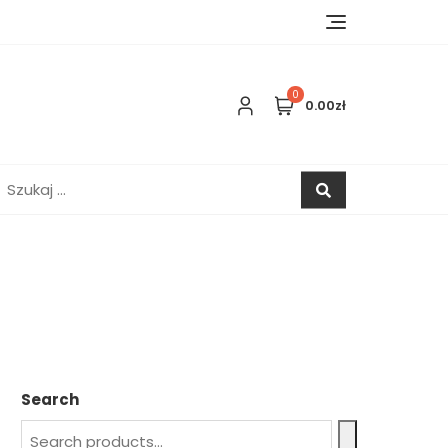
0
0.00zł
zukaj:
Search