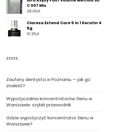
Ibra Rzęsy Fast Volume Method 3D
C 007 Mix
28.00
zł
Claresa Extend Care 5 in 1 Keratin 4
5g
10.25
zł
zzzzz
Zaufany dentysta w Poznaniu — jak go
znaleźć?
Wypożyczalnia koncentratorów tlenu w
Warszawie: szybki przewodnik
Gdzie wypożyczyć koncentrator tlenu w
Warszawie?