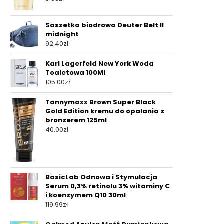
Saszetka biodrowa Deuter Belt II
midnight
92.40
zł
Karl Lagerfeld New York Woda
Toaletowa 100Ml
105.00
zł
Tannymaxx Brown Super Black
Gold Edition kremu do opalania z
bronzerem 125ml
40.00
zł
BasicLab Odnowa i Stymulacja
Serum 0,3% retinolu 3% witaminy C
i koenzymem Q10 30ml
119.99
zł