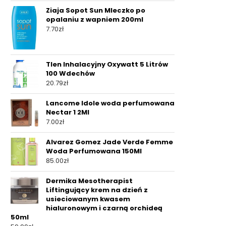
Ziaja Sopot Sun Mleczko po
opalaniu z wapniem 200ml
7.70
zł
Tlen Inhalacyjny Oxywatt 5 Litrów
100 Wdechów
20.79
zł
Lancome Idole woda perfumowana
Nectar 1 2Ml
7.00
zł
Alvarez Gomez Jade Verde Femme
Woda Perfumowana 150Ml
85.00
zł
Dermika Mesotherapist
Liftingujący krem na dzień z
usieciowanym kwasem
hialuronowym i czarną orchideą
50ml