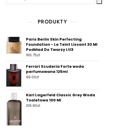
PRODUKTY
Paris Berlin Skin Perfecting
Foundation - Le Teint Lissant 30 Ml
Podkład Do Twarzy Ltl3
165.75
zł
Ferrari Scuderia Forte woda
perfumowana 125ml
99.00
zł
Karl Lagerfeld Classic Grey Woda
Toaletowa 100 Ml
105.80
zł