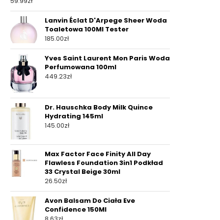
59.99
zł
Lanvin Éclat D'Arpege Sheer Woda
Toaletowa 100Ml Tester
185.00
zł
Yves Saint Laurent Mon Paris Woda
Perfumowana 100ml
449.23
zł
Dr. Hauschka Body Milk Quince
Hydrating 145ml
145.00
zł
Max Factor Face Finity All Day
Flawless Foundation 3in1 Podkład
33 Crystal Beige 30ml
26.50
zł
Avon Balsam Do Ciała Eve
Confidence 150Ml
8.63
zł