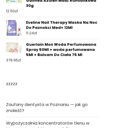
Galmed Azulen Maść Rumiankowa
30g
12.50
zł
Eveline Nail Therapy Maska Na Noc
Do Paznokci Med+ 12Ml
11.24
zł
Guerlain Mon Woda Perfumowana
Spray 50Ml + woda perfumowana
5Ml + Balsam Do Ciała 75 Ml
379.95
zł
zzzzz
Zaufany dentysta w Poznaniu — jak go
znaleźć?
Wypożyczalnia koncentratorów tlenu w