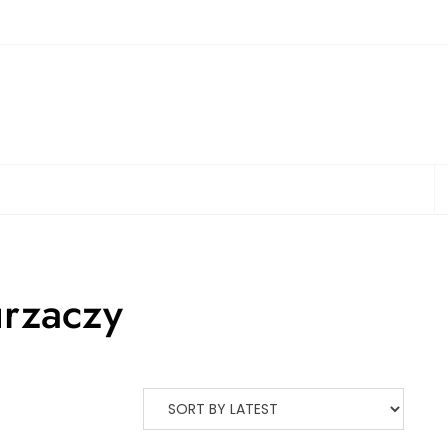
S
urzaczy