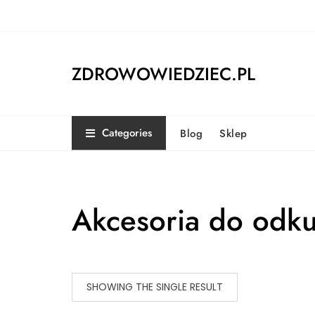
Skip
to
content
ZDROWOWIEDZIEC.PL
Categories
Blog
Sklep
Akcesoria do odk
SHOWING THE SINGLE RESULT