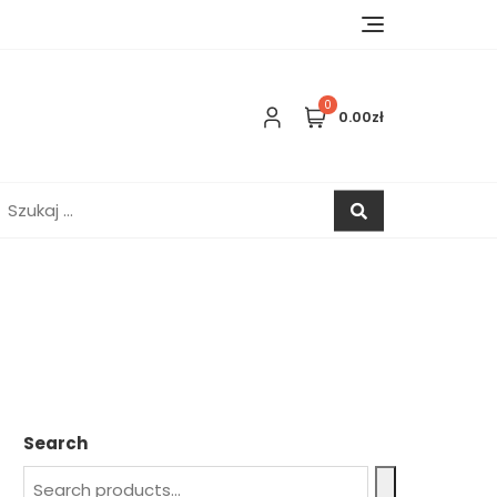
0
0.00zł
zukaj:
Search