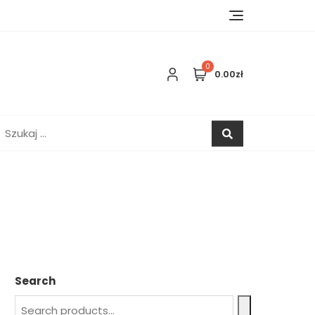
0
0.00zł
zukaj:
Search