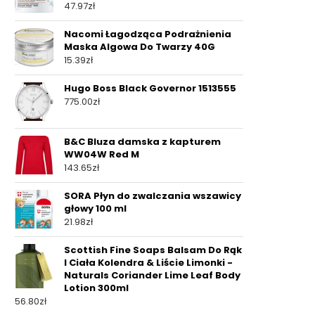
47.97
zł
Nacomi Łagodząca Podrażnienia
Maska Algowa Do Twarzy 40G
15.39
zł
Hugo Boss Black Governor 1513555
775.00
zł
B&C Bluza damska z kapturem
WW04W Red M
143.65
zł
SORA Płyn do zwalczania wszawicy
głowy 100 ml
21.98
zł
Scottish Fine Soaps Balsam Do Rąk
I Ciała Kolendra & Liście Limonki -
Naturals Coriander Lime Leaf Body
Lotion 300ml
56.80
zł