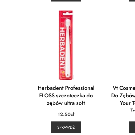
Herbadent Professional
Vt Cosme
FLOSS szczoteczka do
Do Zębów
zębów ultra soft
Your 
T
12.50
zł
SPRAWDŹ