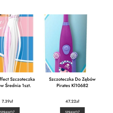
Effect Szczoteczka
Szczoteczka Do Zębów
w Średnia 1szt.
Pirates Kl10682
7.39
zł
47.22
zł
SPRAWDŹ
SPRAWDŹ