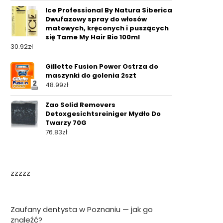
Ice Professional By Natura Siberica
Dwufazowy spray do włosów
matowych, kręconych i puszących
się Tame My Hair Bio 100ml
30.92
zł
Gillette Fusion Power Ostrza do
maszynki do golenia 2szt
48.99
zł
Zao Solid Removers
Detoxgesichtsreiniger Mydło Do
Twarzy 70G
76.83
zł
zzzzz
Zaufany dentysta w Poznaniu — jak go
znaleźć?