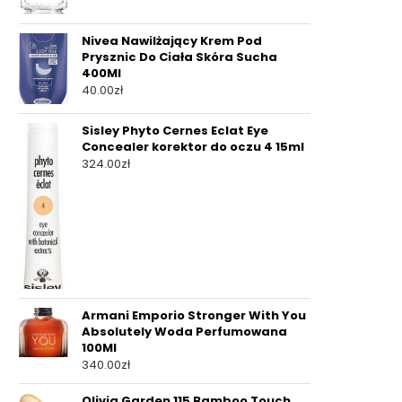
Nivea Nawilżający Krem Pod
Prysznic Do Ciała Skóra Sucha
400Ml
40.00
zł
Sisley Phyto Cernes Eclat Eye
Concealer korektor do oczu 4 15ml
324.00
zł
Armani Emporio Stronger With You
Absolutely Woda Perfumowana
100Ml
340.00
zł
Olivia Garden 115 Bamboo Touch