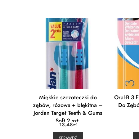
Miękkie szczoteczki do
Oral-B 3 
zębów, rózowa + błękitna –
Do Zębó
Jordan Target Teeth & Gums
Soft 2 szt.
13.48
zł
SPRAWDŹ