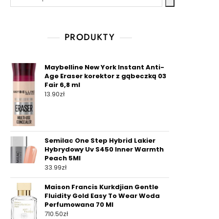
PRODUKTY
Maybelline New York Instant Anti-
Age Eraser korektor z gąbeczką 03
Fair 6,8 ml
13.90
zł
Semilac One Step Hybrid Lakier
Hybrydowy Uv S450 Inner Warmth
Peach 5Ml
33.99
zł
Maison Francis Kurkdjian Gentle
Fluidity Gold Easy To Wear Woda
Perfumowana 70 Ml
710.50
zł