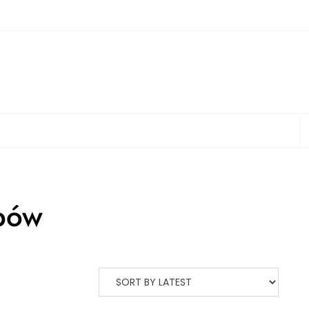
S
ębów