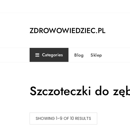
Skip
to
content
ZDROWOWIEDZIEC.PL
Categories
Blog
Sklep
Szczoteczki do z
SHOWING 1–9 OF 10 RESULTS