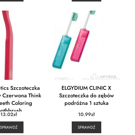
tics Szczoteczka
ELGYDIUM CLINIC X
 Czerwona Think
Szczoteczka do zębów
Teeth Coloring
podróżna 1 sztuka
oothbrush
13.02
zł
10.99
zł
SPRAWDŹ
SPRAWDŹ