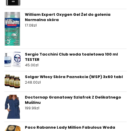
William Expert Oxygen Gel Żel do golenia
Normalna skóra
17.08
zł
Sergio Tacchini Club woda toaletowa 100 ml
TESTER
45.00
zł
Solgar Włosy Skóra Paznokcie (WSP) 3x60 tabl
248.00
zł
Doctornap Granatowy Szlafrok Z Delikatnego
Muślinu
199.99
zł
Paco Rabanne Lady Million Fabulous Woda