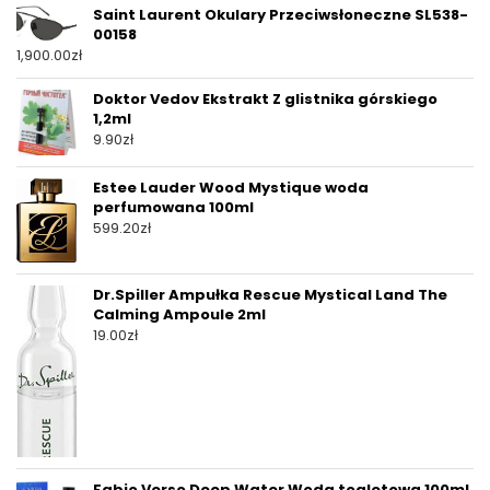
Saint Laurent Okulary Przeciwsłoneczne SL538-
00158
1,900.00
zł
Doktor Vedov Ekstrakt Z glistnika górskiego
1,2ml
9.90
zł
Estee Lauder Wood Mystique woda
perfumowana 100ml
599.20
zł
Dr.Spiller Ampułka Rescue Mystical Land The
Calming Ampoule 2ml
19.00
zł
Fabio Verso Deep Water Woda toaletowa 100ml