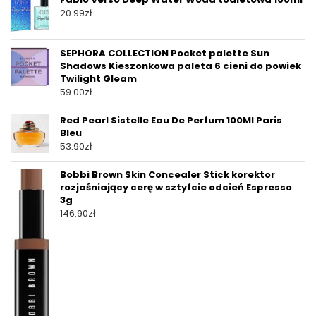
20.99
zł
SEPHORA COLLECTION Pocket palette Sun
Shadows Kieszonkowa paleta 6 cieni do powiek
Twilight Gleam
59.00
zł
Red Pearl Sistelle Eau De Perfum 100Ml Paris
Bleu
53.90
zł
Bobbi Brown Skin Concealer Stick korektor
rozjaśniający cerę w sztyfcie odcień Espresso
3g
146.90
zł