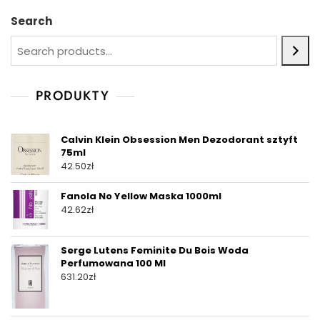
Search
PRODUKTY
Calvin Klein Obsession Men Dezodorant sztyft
75ml
42.50
zł
Fanola No Yellow Maska 1000ml
42.62
zł
Serge Lutens Feminite Du Bois Woda
Perfumowana 100 Ml
631.20
zł