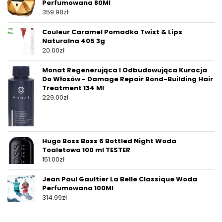
Perfumowana 80Ml
359.98
zł
Couleur Caramel Pomadka Twist & Lips
Naturalna 405 3g
20.00
zł
Monat Regenerująca I Odbudowująca Kuracja
Do Włosów - Damage Repair Bond-Building Hair
Treatment 134 Ml
229.00
zł
Hugo Boss Boss 6 Bottled Night Woda
Toaletowa 100 ml TESTER
151.00
zł
Jean Paul Gaultier La Belle Classique Woda
Perfumowana 100Ml
314.99
zł