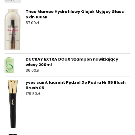
Theo Marvee Hydrofilowy Olejek Myjący Glass
Skin 100Ml
57.00
zł
DUCRAY EXTRA DOUX Szampon nawilżający
włosy 200ml
36.00
zł
yves saint laurent Pędzel Do Pudru Nr 05 Blush
Brush 05
179.80
zł