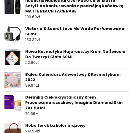
nudestix Nudies All Over Face Color Matte
Sztyft do konturowania z podwójną końcówką
MATTE BEACH FACE BABE
109.60
zł
Victoria'S Secret Love Me Woda Perfumowana
50ml
183.32
zł
Nowa Kosmetyka Najprostszy Krem Na Świecie
Do Twarzy I Ciała 60Ml
22.80
zł
Balea Kalendarz Adwentowy Z Kosmetykami
2022
99.94
zł
Dermika Ciekłokrystaliczny Krem ​​
Przeciwzmarszczkowy Imagine Diamond Skin
70+ 50 Ml
75.66
zł
Nobo torebka kolor brązowy
219.99
zł