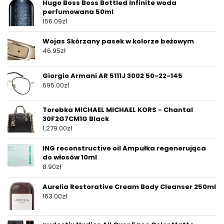
Hugo Boss Boss Bottled Infinite woda
perfumowana 50ml
156.09
zł
Wojas Skórzany pasek w kolorze beżowym
46.95
zł
Giorgio Armani AR 5111J 3002 50-22-145
695.00
zł
Torebka MICHAEL MICHAEL KORS - Chantal
30F2G7CM1G Black
1,279.00
zł
ING reconstructive oil Ampułka regenerująca
do włosów 10ml
8.90
zł
Aurelia Restorative Cream Body Cleanser 250ml
163.00
zł