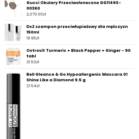
Gucci Okulary Przeciwsłoneczne GG1149S-
00360
2,070.00
zł
Dx2 szampon przeciwłupieżowy dla mężczyzn
150ml
19.95
zł
Ostrovit Turmeric + Black Pepper + Ginger - 90
tabl
31.53
zł
Bell Gleance & Go Hypoallergenic Mascara 01
Shine Like a Diamond 9.5 g
21.54
zł