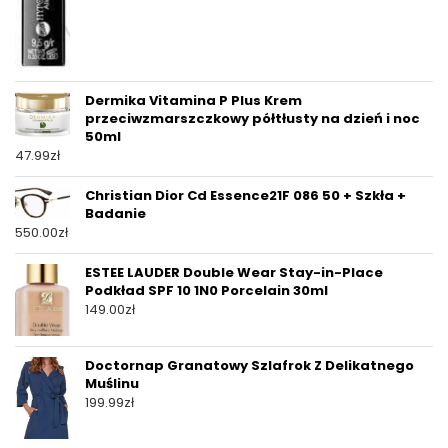
Dermika Vitamina P Plus Krem
przeciwzmarszczkowy półtłusty na dzień i noc
50ml
47.99
zł
Christian Dior Cd Essence21F 086 50 + Szkła +
Badanie
550.00
zł
ESTEE LAUDER Double Wear Stay-in-Place
Podkład SPF 10 1N0 Porcelain 30ml
149.00
zł
Doctornap Granatowy Szlafrok Z Delikatnego
Muślinu
199.99
zł