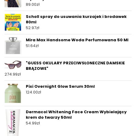
89.00
zł
Scholl spray do usuwania kurzajek i brodawek
80ml
52.97
zł
Mira Max Handsome Woda Perfumowana 50 Ml
51.64
zł
"GUESS OKULARY PRZECIWSŁONECZNE DAMSKIE
BRĄZOWE"
274.99
zł
Pixi Overnight Glow Serum 30ml
124.00
zł
Dermacol Whitening Face Cream Wybielający
krem do twarzy 50ml
54.99
zł