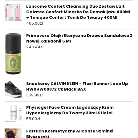
Lancome Confort Cleansing Duo Zestaw Lait
Galatee Confort Mleczko Do Demakijażu 400Ml
+ Tonique Confort Tonik Do Twarzy 400Ml
465.00
zł
Primavera Olejki Eteryczne Drzewo Sandałowe Z
Nowej Kaledonii 5 Ml
240.44
zł
Sneakersy CALVIN KLEIN - Flexi Runner Lace Up
HW0HW00872 Ck Black BAX
359.99
zł
Physiogel Face Cream Łagodzący Krem
Hypoalergiczny Do Twarzy 30ml Stiefel
55.00
zł
Fartuch Kosmetyczny Alicante Szminki
Błyszczyki