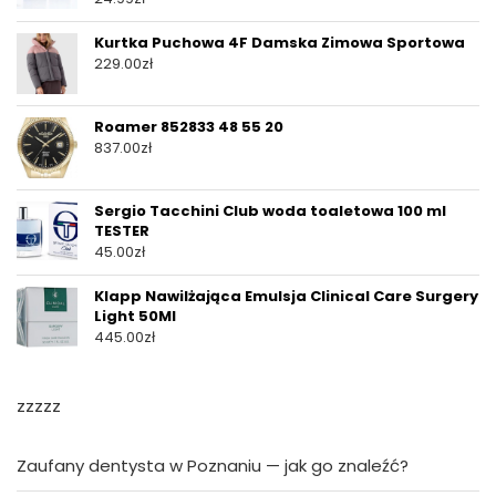
Kurtka Puchowa 4F Damska Zimowa Sportowa
229.00
zł
Roamer 852833 48 55 20
837.00
zł
Sergio Tacchini Club woda toaletowa 100 ml
TESTER
45.00
zł
Klapp Nawilżająca Emulsja Clinical Care Surgery
Light 50Ml
445.00
zł
zzzzz
Zaufany dentysta w Poznaniu — jak go znaleźć?