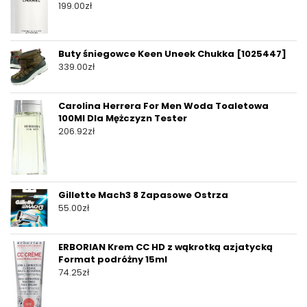
199.00
zł
Buty śniegowce Keen Uneek Chukka [1025447]
339.00
zł
Carolina Herrera For Men Woda Toaletowa
100Ml Dla Mężczyzn Tester
206.92
zł
Gillette Mach3 8 Zapasowe Ostrza
55.00
zł
ERBORIAN Krem CC HD z wąkrotką azjatycką
Format podróżny 15ml
74.25
zł