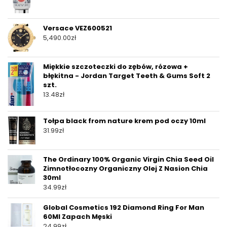
Versace VEZ600521
5,490.00
zł
Miękkie szczoteczki do zębów, rózowa +
błękitna - Jordan Target Teeth & Gums Soft 2
szt.
13.48
zł
Tołpa black from nature krem pod oczy 10ml
31.99
zł
The Ordinary 100% Organic Virgin Chia Seed Oil
Zimnotłocozny Organiczny Olej Z Nasion Chia
30ml
34.99
zł
Global Cosmetics 192 Diamond Ring For Man
60Ml Zapach Męski
24.99
zł