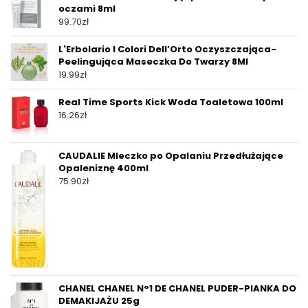
oczami 8ml
99.70
zł
L'Erbolario I Colori Dell’Orto Oczyszczająca-
Peelingująca Maseczka Do Twarzy 8Ml
19.99
zł
Real Time Sports Kick Woda Toaletowa 100ml
16.26
zł
CAUDALIE Mleczko po Opalaniu Przedłużające
Opaleniznę 400ml
75.90
zł
CHANEL CHANEL N°1 DE CHANEL PUDER-PIANKA DO
DEMAKIJAŻU 25g