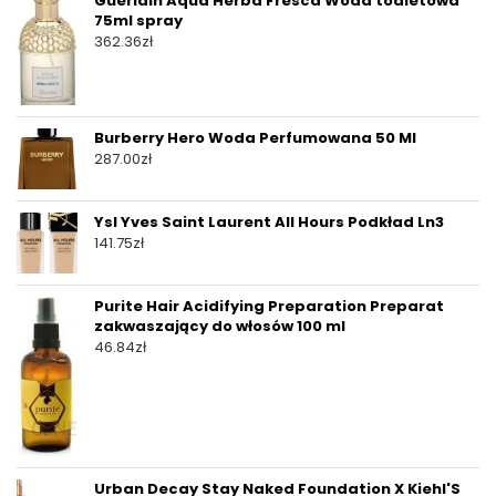
Guerlain Aqua Herba Fresca Woda toaletowa
75ml spray
362.36
zł
Burberry Hero Woda Perfumowana 50 Ml
287.00
zł
Ysl Yves Saint Laurent All Hours Podkład Ln3
141.75
zł
Purite Hair Acidifying Preparation Preparat
zakwaszający do włosów 100 ml
46.84
zł
Urban Decay Stay Naked Foundation X Kiehl'S