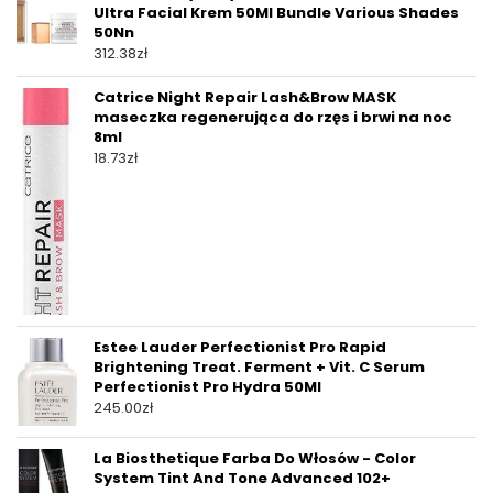
Ultra Facial Krem 50Ml Bundle Various Shades
50Nn
312.38
zł
Catrice Night Repair Lash&Brow MASK
maseczka regenerująca do rzęs i brwi na noc
8ml
18.73
zł
Estee Lauder Perfectionist Pro Rapid
Brightening Treat. Ferment + Vit. C Serum
Perfectionist Pro Hydra 50Ml
245.00
zł
La Biosthetique Farba Do Włosów - Color
System Tint And Tone Advanced 102+