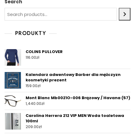
Search
PRODUKTY
COLINS PULLOVER
116.00
zł
Kalendarz adwentowy Barber dla mężczyzn
kosmetyki prezent
159.00
zł
Mont Blanc Mb0021O-006 Brązowy / Havana (57)
1,440.00
zł
Carolina Herrera 212 VIP MEN Woda toaletowa
100ml
209.00
zł