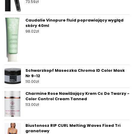
73.59
zł
Caudalie Vinopure fluid poprawiający wygląd
skóry 40ml
98.02
zł
Schwarzkopf Maseczka Chroma ID Color Mask
Nr 9-12
110.00
zł
Charmine Rose Nawilżający Krem ​​Cc Do Twarzy -
Color Control Cream Tanned
113.00
zł
Biustonosz RIP CURL Melting Waves Fixed Tri
granatowy