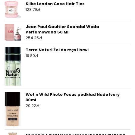
Silke London Coco Hair Ties
128.79
zł
Jean Paul Gaultier Scandal Woda
Perfumowana 50 Ml
254.25
zł
Terra Naturi Żel do rzęs i brwi
19.80
zł
Wet n Wild Photo Focus podkład Nude Ivory
30ml
20.22
zł