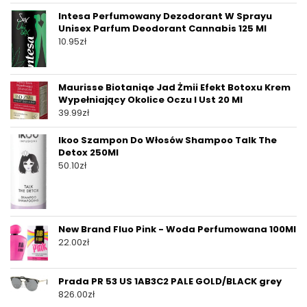
Intesa Perfumowany Dezodorant W Sprayu
Unisex Parfum Deodorant Cannabis 125 Ml
10.95
zł
Maurisse Biotaniqe Jad Żmii Efekt Botoxu Krem
Wypełniający Okolice Oczu I Ust 20 Ml
39.99
zł
Ikoo Szampon Do Włosów Shampoo Talk The
Detox 250Ml
50.10
zł
New Brand Fluo Pink - Woda Perfumowana 100Ml
22.00
zł
Prada PR 53 US 1AB3C2 PALE GOLD/BLACK grey
826.00
zł