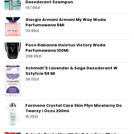
Dezodorant Szampon
147.99
zł
Giorgio Armani Armani My Way Woda
Perfumowana 5Ml
33.99
zł
Paco Rabanne Invictus Victory Woda
Perfumowana 100Ml
299.99
zł
Schmidt'S Lavender & Sage Dezodorant W
Sztyfcie 58 Ml
39.00
zł
Farmona Crystal Care Skin Płyn Micelarny Do
Twarzy i Oczu 200ml
16.00
zł