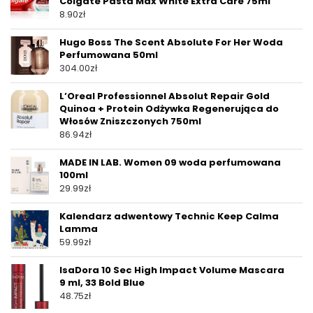
Colgate Pasta Max White Extra Care 75ml
8.90
zł
Hugo Boss The Scent Absolute For Her Woda
Perfumowana 50ml
304.00
zł
L’Oreal Professionnel Absolut Repair Gold
Quinoa + Protein Odżywka Regenerująca do
Włosów Zniszczonych 750ml
86.94
zł
MADE IN LAB. Women 09 woda perfumowana
100ml
29.99
zł
Kalendarz adwentowy Technic Keep Calma
Lamma
59.99
zł
IsaDora 10 Sec High Impact Volume Mascara
9 ml, 33 Bold Blue
48.75
zł