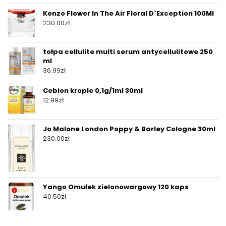
Kenzo Flower In The Air Floral D`Exception 100Ml
230.00
zł
tołpa cellulite multi serum antycellulitowe 250
ml
36.99
zł
Cebion krople 0,1g/1ml 30ml
12.99
zł
Jo Malone London Poppy & Barley Cologne 30ml
230.00
zł
Yango Omułek zielonowargowy 120 kaps
40.50
zł