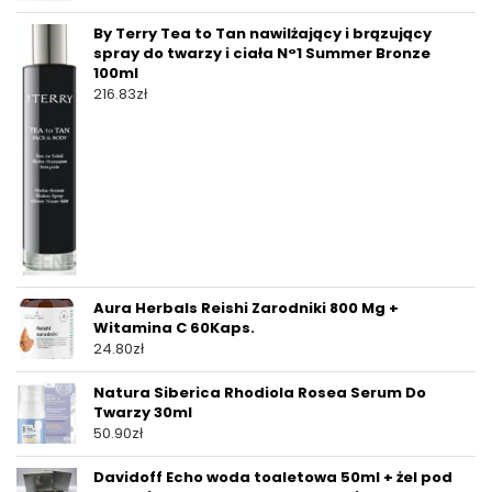
By Terry Tea to Tan nawilżający i brązujący
spray do twarzy i ciała N°1 Summer Bronze
100ml
216.83
zł
Aura Herbals Reishi Zarodniki 800 Mg +
Witamina C 60Kaps.
24.80
zł
Natura Siberica Rhodiola Rosea Serum Do
Twarzy 30ml
50.90
zł
Davidoff Echo woda toaletowa 50ml + żel pod