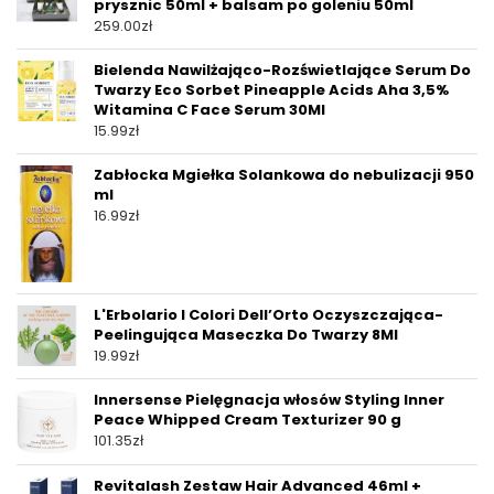
prysznic 50ml + balsam po goleniu 50ml
259.00
zł
Bielenda Nawilżająco-Rozświetlające Serum Do
Twarzy Eco Sorbet Pineapple Acids Aha 3,5%
Witamina C Face Serum 30Ml
15.99
zł
Zabłocka Mgiełka Solankowa do nebulizacji 950
ml
16.99
zł
L'Erbolario I Colori Dell’Orto Oczyszczająca-
Peelingująca Maseczka Do Twarzy 8Ml
19.99
zł
Innersense Pielęgnacja włosów Styling Inner
Peace Whipped Cream Texturizer 90 g
101.35
zł
Revitalash Zestaw Hair Advanced 46ml +