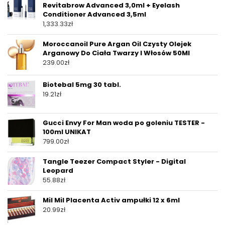
Revitabrow Advanced 3,0ml + Eyelash
Conditioner Advanced 3,5ml
1,333.33
zł
Moroccanoil Pure Argan Oil Czysty Olejek
Arganowy Do Ciała Twarzy I Włosów 50Ml
239.00
zł
Biotebal 5mg 30 tabl.
19.21
zł
Gucci Envy For Man woda po goleniu TESTER -
100ml UNIKAT
799.00
zł
Tangle Teezer Compact Styler - Digital
Leopard
55.88
zł
Mil Mil Placenta Activ ampułki 12 x 6ml
20.99
zł