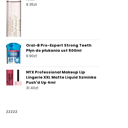
9.35
zł
Oral-B Pro-Expert Strong Teeth
Płyn do płukania ust 500ml
9.90
zł
NYX Professional Makeup Lip
Lingerie XXL Matte Liquid Szminka
Push'd Up 4ml
31.40
zł
zzzzz