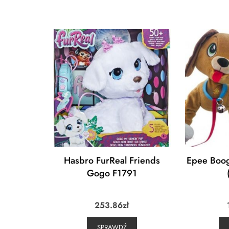
Hasbro FurReal Friends
Epee Boog
Gogo F1791
253.86
zł
SPRAWDŹ