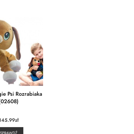
ie Psi Rozrabiaka
(02608)
145.99
zł
SPRAWDŹ