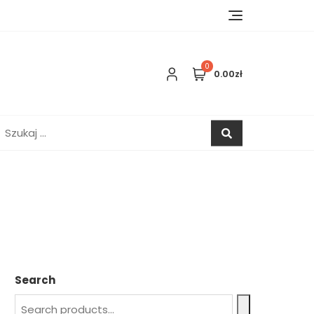
0
0.00zł
zukaj:
Search