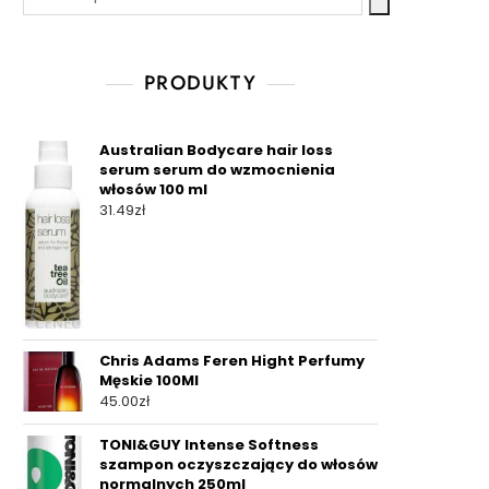
PRODUKTY
Australian Bodycare hair loss
serum serum do wzmocnienia
włosów 100 ml
31.49
zł
Chris Adams Feren Hight Perfumy
Męskie 100Ml
45.00
zł
TONI&GUY Intense Softness
szampon oczyszczający do włosów
normalnych 250ml