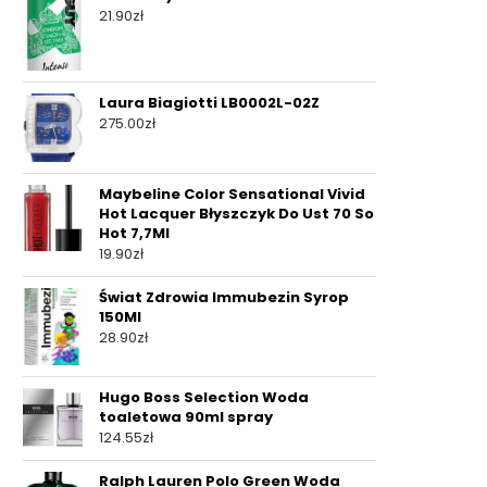
21.90
zł
Laura Biagiotti LB0002L-02Z
275.00
zł
Maybeline Color Sensational Vivid
Hot Lacquer Błyszczyk Do Ust 70 So
Hot 7,7Ml
19.90
zł
Świat Zdrowia Immubezin Syrop
150Ml
28.90
zł
Hugo Boss Selection Woda
toaletowa 90ml spray
124.55
zł
Ralph Lauren Polo Green Woda