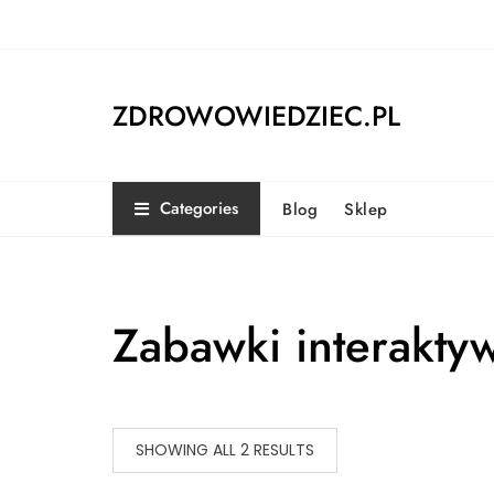
Skip
to
content
ZDROWOWIEDZIEC.PL
Categories
Blog
Sklep
Zabawki interakty
SHOWING ALL 2 RESULTS