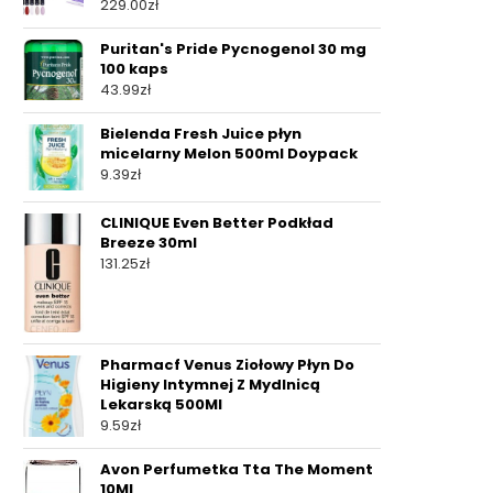
229.00
zł
Puritan's Pride Pycnogenol 30 mg
100 kaps
43.99
zł
Bielenda Fresh Juice płyn
micelarny Melon 500ml Doypack
9.39
zł
CLINIQUE Even Better Podkład
Breeze 30ml
131.25
zł
Pharmacf Venus Ziołowy Płyn Do
Higieny Intymnej Z Mydlnicą
Lekarską 500Ml
9.59
zł
Avon Perfumetka Tta The Moment
10Ml