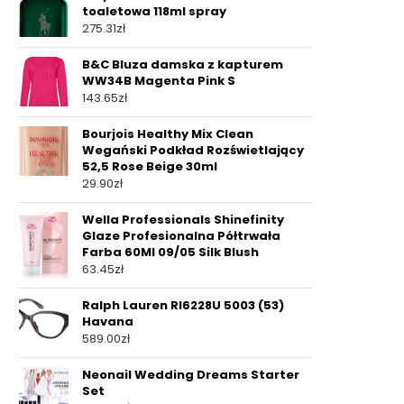
toaletowa 118ml spray
275.31
zł
B&C Bluza damska z kapturem
WW34B Magenta Pink S
143.65
zł
Bourjois Healthy Mix Clean
Wegański Podkład Rozświetlający
52,5 Rose Beige 30ml
29.90
zł
Wella Professionals Shinefinity
Glaze Profesionalna Półtrwała
Farba 60Ml 09/05 Silk Blush
63.45
zł
Ralph Lauren Rl6228U 5003 (53)
Havana
589.00
zł
Neonail Wedding Dreams Starter
Set