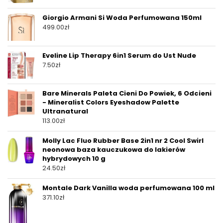
Giorgio Armani Si Woda Perfumowana 150ml
499.00
zł
Eveline Lip Therapy 6in1 Serum do Ust Nude
7.50
zł
Bare Minerals Paleta Cieni Do Powiek, 6 Odcieni
- Mineralist Colors Eyeshadow Palette
Ultranatural
113.00
zł
Molly Lac Fluo Rubber Base 2in1 nr 2 Cool Swirl
neonowa baza kauczukowa do lakierów
hybrydowych 10 g
24.50
zł
Montale Dark Vanilla woda perfumowana 100 ml
371.10
zł