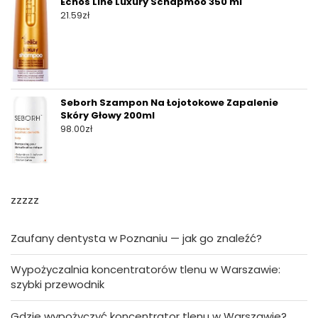
Echos Line Luxury Schapmoo 350 ml
21.59
zł
Seborh Szampon Na Łojotokowe Zapalenie
Skóry Głowy 200ml
98.00
zł
zzzzz
Zaufany dentysta w Poznaniu — jak go znaleźć?
Wypożyczalnia koncentratorów tlenu w Warszawie:
szybki przewodnik
Gdzie wypożyczyć koncentrator tlenu w Warszawie?