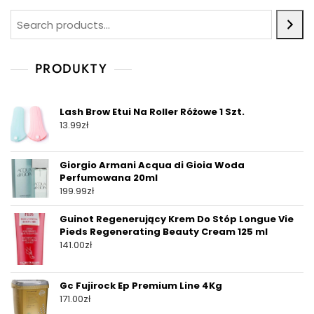
PRODUKTY
Lash Brow Etui Na Roller Różowe 1 Szt.
13.99
zł
Giorgio Armani Acqua di Gioia Woda
Perfumowana 20ml
199.99
zł
Guinot Regenerujący Krem Do Stóp Longue Vie
Pieds Regenerating Beauty Cream 125 ml
141.00
zł
Gc Fujirock Ep Premium Line 4Kg
171.00
zł