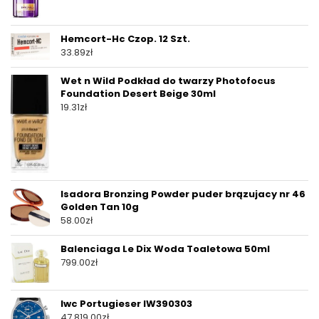
Hemcort-Hc Czop. 12 Szt.
33.89
zł
Wet n Wild Podkład do twarzy Photofocus
Foundation Desert Beige 30ml
19.31
zł
Isadora Bronzing Powder puder brązujacy nr 46
Golden Tan 10g
58.00
zł
Balenciaga Le Dix Woda Toaletowa 50ml
799.00
zł
Iwc Portugieser IW390303
47,819.00
zł