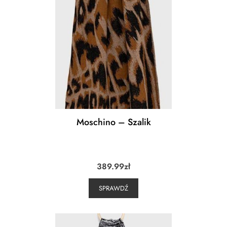
Moschino – Szalik
389.99
zł
SPRAWDŹ