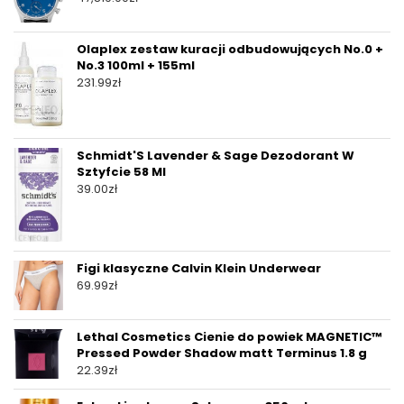
Olaplex zestaw kuracji odbudowujących No.0 +
No.3 100ml + 155ml
231.99
zł
Schmidt'S Lavender & Sage Dezodorant W
Sztyfcie 58 Ml
39.00
zł
Figi klasyczne Calvin Klein Underwear
69.99
zł
Lethal Cosmetics Cienie do powiek MAGNETIC™
Pressed Powder Shadow matt Terminus 1.8 g
22.39
zł