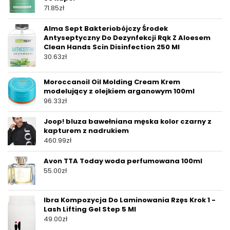
71.85
zł
Alma Sept Bakteriobójczy Środek
Antyseptyczny Do Dezynfekcji Rąk Z Aloesem
Clean Hands Scin Disinfection 250 Ml
30.63
zł
Moroccanoil Oil Molding Cream Krem
modelujący z olejkiem arganowym 100ml
96.33
zł
Joop! bluza bawełniana męska kolor czarny z
kapturem z nadrukiem
460.99
zł
Avon TTA Today woda perfumowana 100ml
55.00
zł
Ibra Kompozycja Do Laminowania Rzęs Krok 1 -
Lash Lifting Gel Step 5 Ml
49.00
zł