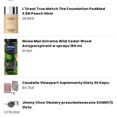
L'Oreal True Match The Foundation Podkład
3.5N Peach 30ml
28.99
zł
Nivea Men Extreme Wild Cedar Wood
Antyperspirant w sprayu 150 ml
10.19
zł
Caudalie Vinexpert Suplementy Diety 30 Kaps.
84.70
zł
Jimmy Choo Okulary przeciwsłoneczne SONNY/S
Złoty
1,379.00
zł