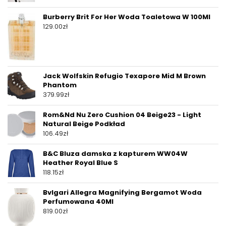
Burberry Brit For Her Woda Toaletowa W 100Ml
129.00
zł
Jack Wolfskin Refugio Texapore Mid M Brown
Phantom
379.99
zł
Rom&Nd Nu Zero Cushion 04 Beige23 - Light
Natural Beige Podkład
106.49
zł
B&C Bluza damska z kapturem WW04W
Heather Royal Blue S
118.15
zł
Bvlgari Allegra Magnifying Bergamot Woda
Perfumowana 40Ml
819.00
zł