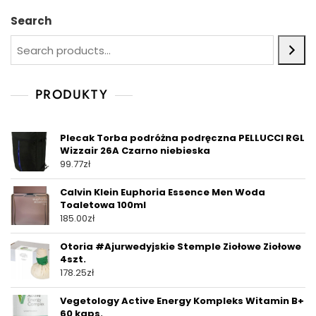
Search
PRODUKTY
Plecak Torba podróżna podręczna PELLUCCI RGL
Wizzair 26A Czarno niebieska
99.77
zł
Calvin Klein Euphoria Essence Men Woda
Toaletowa 100ml
185.00
zł
Otoria #Ajurwedyjskie Stemple Ziołowe Ziołowe
4szt.
178.25
zł
Vegetology Active Energy Kompleks Witamin B+
60 kaps.