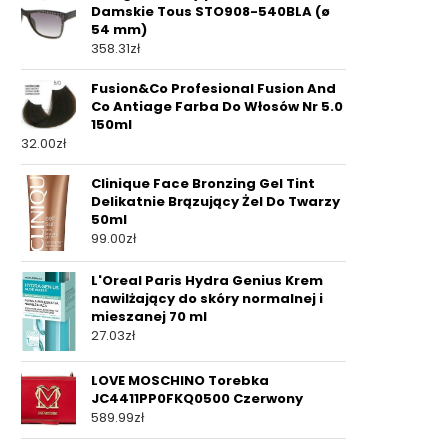
Damskie Tous STO908-540BLA (ø
54 mm)
358.31
zł
Fusion&Co Profesional Fusion And
Co Antiage Farba Do Włosów Nr 5.0
150ml
32.00
zł
Clinique Face Bronzing Gel Tint
Delikatnie Brązujący Żel Do Twarzy
50ml
99.00
zł
L'Oreal Paris Hydra Genius Krem
nawilżający do skóry normalnej i
mieszanej 70 ml
27.03
zł
LOVE MOSCHINO Torebka
JC4411PP0FKQ0500 Czerwony
589.99
zł