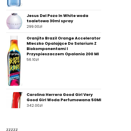
Jesus Del Pozo In White woda
toaletowa 30ml spray
299.00
zł
Oranjito Brazil Orange Accelerator
Mleczko Opalające Do Solarium Z
Biokomponentami I
Przyspieszaczem Opalania 200 Ml
56.10
zł
Carolina Herrera Good Girl Very
Good Girl Woda Perfumowana 50Ml
342.00
zł
zzzzz