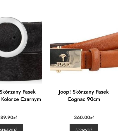
Skórzany Pasek
Joop! Skórzany Pasek
 Kolorze Czarnym
Cognac 90cm
89.90
zł
360.00
zł
SPRAWDŹ
SPRAWDŹ