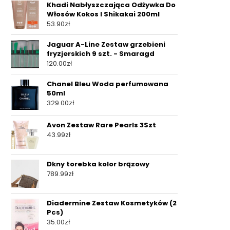
Khadi Nabłyszczająca Odżywka Do
Włosów Kokos I Shikakai 200ml
53.90
zł
Jaguar A-Line Zestaw grzebieni
fryzjerskich 9 szt. - Smaragd
120.00
zł
Chanel Bleu Woda perfumowana
50ml
329.00
zł
Avon Zestaw Rare Pearls 3Szt
43.99
zł
Dkny torebka kolor brązowy
789.99
zł
Diadermine Zestaw Kosmetyków (2
Pcs)
35.00
zł