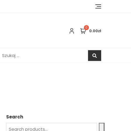
0
0.00zł
zukaj:
Search