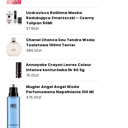
Uzdrovisco Roślinna Maska
Redukująca Zmarszczki – Czarny
Tulipan 50Ml
37.80
zł
Chanel Chance Eau Tendre Woda
Toaletowa 100ml Tester
489.00
zł
Annayake Crayon Levres Coleur
Intense konturówka Nr 60 3g
75.00
zł
Mugler Angel Angel Woda
Perfumowana Napełnienie 100 Ml
475.00
zł