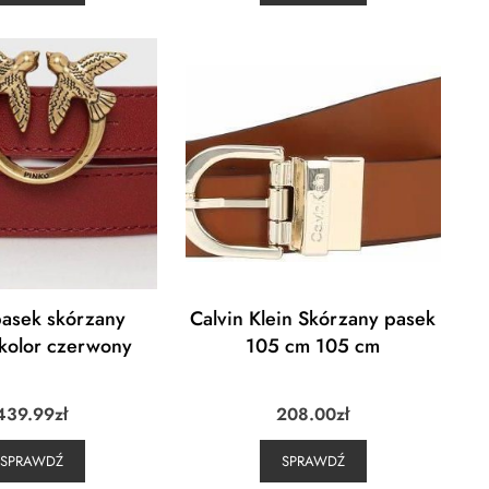
pasek skórzany
Calvin Klein Skórzany pasek
kolor czerwony
105 cm 105 cm
439.99
zł
208.00
zł
SPRAWDŹ
SPRAWDŹ