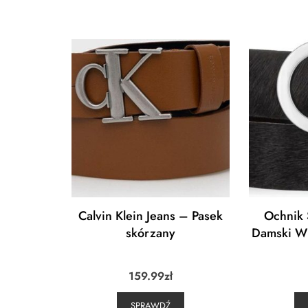
Calvin Klein Jeans – Pasek
Ochnik 
skórzany
Damski W
159.99
zł
SPRAWDŹ