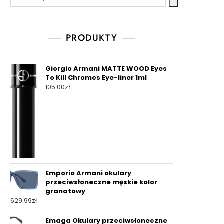
PRODUKTY
Giorgio Armani MATTE WOOD Eyes
To Kill Chromes Eye-liner 1ml
105.00
zł
Emporio Armani okulary
przeciwsłoneczne męskie kolor
granatowy
629.99
zł
Emaga Okulary przeciwsłoneczne