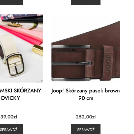
AMSKI SKÓRZANY
Joop! Skórzany pasek brown
ROVICKY
90 cm
39.00
zł
252.00
zł
SPRAWDŹ
SPRAWDŹ