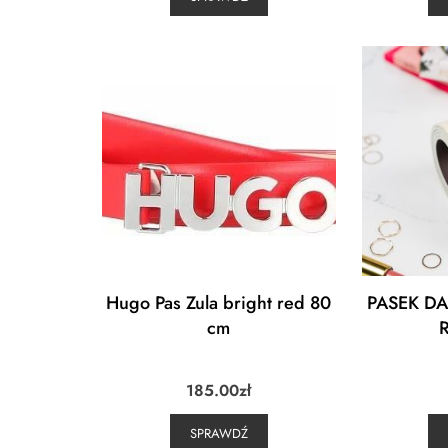
Hugo Pas Zula bright red 80
PASEK D
cm
185.00
zł
SPRAWDŹ