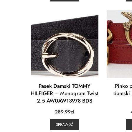
Pasek Damski TOMMY
Pinko 
HILFIGER – Monogram Twist
damski 
2.5 AW0AW13978 BDS
289.99
zł
SPRAWDŹ