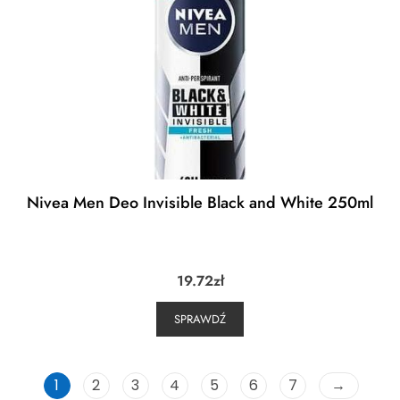
Nivea Men Deo Invisible Black and White 250ml
19.72
zł
SPRAWDŹ
1
2
3
4
5
6
7
→