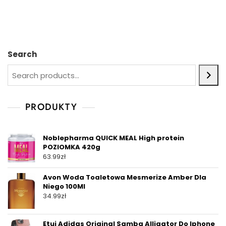
Search
PRODUKTY
Noblepharma QUICK MEAL High protein
POZIOMKA 420g
63.99
zł
Avon Woda Toaletowa Mesmerize Amber Dla
Niego 100Ml
34.99
zł
Etui Adidas Original Samba Alligator Do Iphone