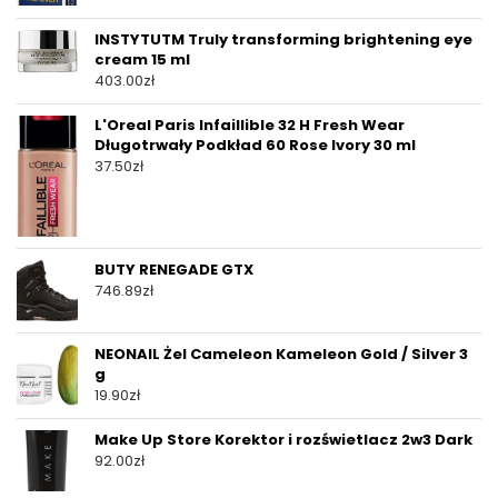
INSTYTUTM Truly transforming brightening eye
cream 15 ml
403.00
zł
L'Oreal Paris Infaillible 32 H Fresh Wear
Długotrwały Podkład 60 Rose Ivory 30 ml
37.50
zł
BUTY RENEGADE GTX
746.89
zł
NEONAIL Żel Cameleon Kameleon Gold / Silver 3
g
19.90
zł
Make Up Store Korektor i rozświetlacz 2w3 Dark
92.00
zł