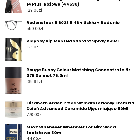
14 Plus, Różowe (44536)
129.00
zł
Rodenstock R 8023 B 48 + Szkła + Badanie
550.00
zł
Playboy Vip Men Dezodorant Spray 150Ml
15.90
zł
Rouge Bunny Colour Matching Concentrate Nr
075 Sonnet 75.0ml
135.99
zł
Elizabeth Arden Przeciwzmarszczkowy Krem Na
Dzień Advanced Ceramide Ujędrniające 50Ml
770.00
zł
Mexx Whenever Wherever For Him woda
toaletowa 50ml
44.00
zł