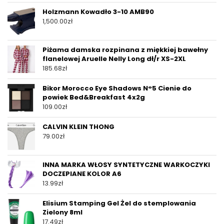
Holzmann Kowadło 3-10 AMB90
1,500.00
zł
Piżama damska rozpinana z miękkiej bawełny
flanelowej Aruelle Nelly Long dł/r XS-2XL
185.68
zł
Bikor Morocco Eye Shadows N°5 Cienie do
powiek ​Bed&Breakfast 4x2g
109.00
zł
CALVIN KLEIN THONG
79.00
zł
INNA MARKA WŁOSY SYNTETYCZNE WARKOCZYKI
DOCZEPIANE KOLOR A6
13.99
zł
Elisium Stamping Gel Żel do stemplowania
Zielony 8ml
17.49
zł