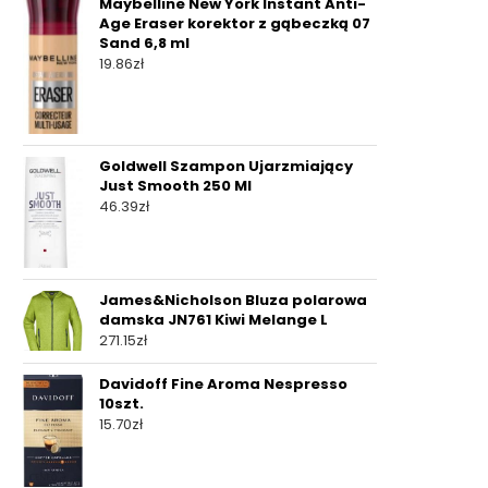
Maybelline New York Instant Anti-
Age Eraser korektor z gąbeczką 07
Sand 6,8 ml
19.86
zł
Goldwell Szampon Ujarzmiający
Just Smooth 250 Ml
46.39
zł
James&Nicholson Bluza polarowa
damska JN761 Kiwi Melange L
271.15
zł
Davidoff Fine Aroma Nespresso
10szt.
15.70
zł