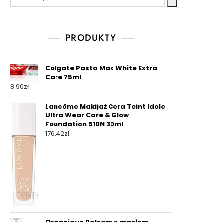
PRODUKTY
Colgate Pasta Max White Extra
Care 75ml
8.90
zł
Lancôme Makijaż Cera Teint Idole
Ultra Wear Care & Glow
Foundation 510N 30ml
176.42
zł
Organique Balsam z masłem