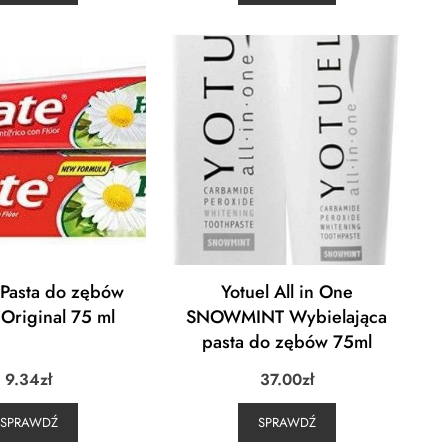
 Pasta do zębów
Yotuel All in One
 Original 75 ml
SNOWMINT Wybielająca
pasta do zębów 75ml
9.34
zł
37.00
zł
SPRAWDŹ
SPRAWDŹ