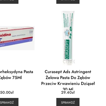
orheksydyna Pasta
Curasept Ads Astringent
Zębów 75Ml
Żelowa Pasta Do Zębów
Przeciw Krwawieniu Dziąseł
30 Ml
50.00
zł
29.40
zł
SPRAWDŹ
SPRAWDŹ