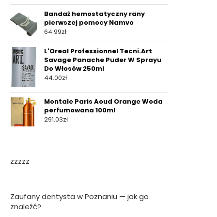
Bandaż hemostatyczny rany
pierwszej pomocy Namvo
64.99
zł
L'Oreal Professionnel Tecni.Art
Savage Panache Puder W Sprayu
Do Włosów 250ml
44.00
zł
Montale Paris Aoud Orange Woda
perfumowana 100ml
291.03
zł
zzzzz
Zaufany dentysta w Poznaniu — jak go
znaleźć?