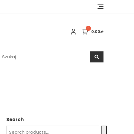
0
0.00zł
zukaj:
Search