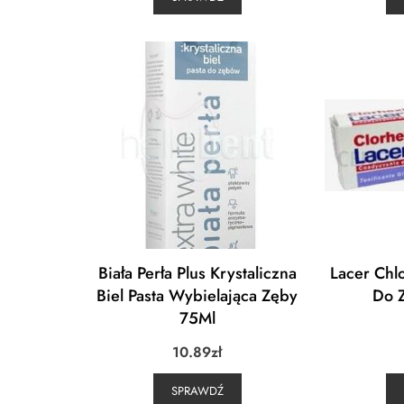
Biała Perła Plus Krystaliczna
Lacer Chl
Biel Pasta Wybielająca Zęby
Do 
75Ml
10.89
zł
SPRAWDŹ