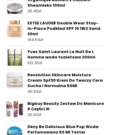
Sheamleko 100ml
26.45
zł
ESTEE LAUDER Double Wear Stay-
in-Place Podkład SPF 10 1W2 Sand
30ml
144.54
zł
Yves Saint Laurent La Nuit De L
Homme woda toaletowa 200ml
612.30
zł
Revolution Skincare Moisture
Cream Spf30 Krem Do Twarzy Cera
Sucha I Normalna 50Ml
40.53
zł
Bigbuy Beauty Zestaw Do Manicure
6 Części III
20.00
zł
Dkny Be Delicious Blue Pop Woda
Perfumowana 50 Ml Tester