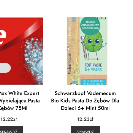
Max White Expert
Schwarzkopf Vademecum
Wybielająca Pasta
Bio Kids Pasta Do Zębów Dla
Zębów 75Ml
Dzieci 6+ Mint 50ml
12.22
zł
12.23
zł
SPRAWDŹ
SPRAWDŹ