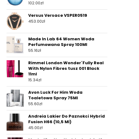
102.00
zł
Versus Versace VSPER0519
453.00
zł
Made In Lab 64 Women Woda
Perfumowana Spray 100Ml
55.16
zł
Rimmel London Wonder´Fully Real
With Nylon Fibres tusz 001 Black
11ml
15.34
zł
Avon Luck For Him Woda
Toaletowa Spray 75Ml
55.60
zł
Andreia Lakier Do Paznokci Hybrid
Fusion H66 (10,5 Ml)
45.00
zł