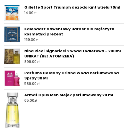
Gillette Sport Triumph dezodorant w żelu 70ml
14.99
zł
Kalendarz adwentowy Barber dla mężczyzn
kosmetyki prezent
159.00
zł
Nina Ricci Signoricci 2 woda toaletowa - 200ml
UNIKAT (BEZ ATOMIZERA)
899.00
zł
Parfums De Marly Oriana Woda Perfumowana
Spray 30 Ml
589.00
zł
Armaf Opus Men olejek perfumowany 20 ml
65.00
zł