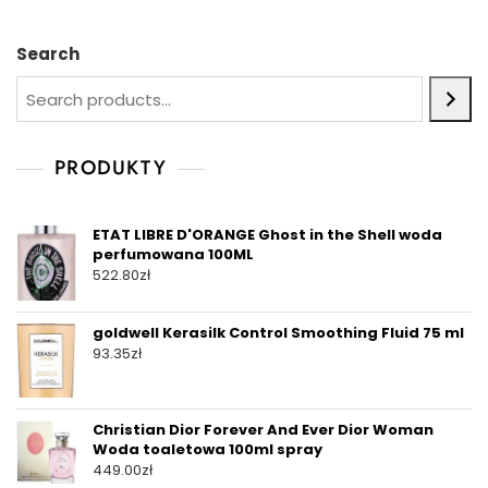
Search
PRODUKTY
ETAT LIBRE D'ORANGE Ghost in the Shell woda
perfumowana 100ML
522.80
zł
goldwell Kerasilk Control Smoothing Fluid 75 ml
93.35
zł
Christian Dior Forever And Ever Dior Woman
Woda toaletowa 100ml spray
449.00
zł