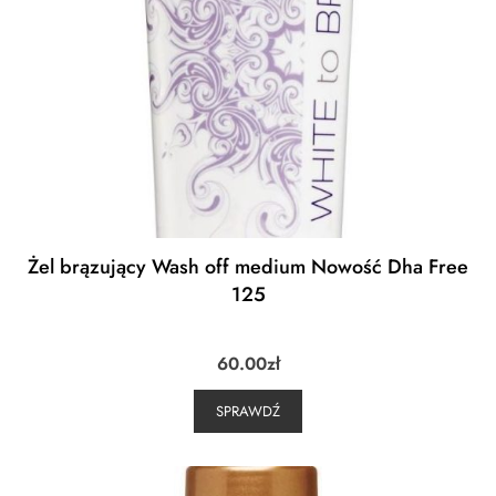
Żel brązujący Wash off medium Nowość Dha Free
125
60.00
zł
SPRAWDŹ