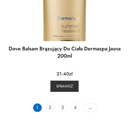
Dove Balsam Brązujący Do Ciała Dermaspa Jasna
200ml
21.40
zł
SPRAWDŹ
1
2
3
4
→