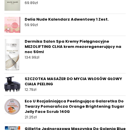
69.89
zł
Delia Nude Kalendarz Adwentowy 1 Zest.
59.99
zł
Dermika Salon Spa Kremy Pielęgnacyjne
MEZOLIFTING CLHA krem mezoregenerujący na
noc 50ml
134.99
zł
SZCZOTKA MASAŻER DO MYCIA WŁOSÓW GŁOWY
CIAŁA PEELING
12.79
zł
Eco U Rozjaśniająca Peelingująca Galaretka Do
Twarzy Pomarańcza Orange Brightening Sugar
Jelly Face Scrub 140G
21.25
zł
Gillette Jednorazowa Maszynka Do Golenia Blue