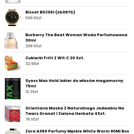
Bisset BSCE61 (zb097b)
599.00
zł
Burberry The Beat Woman Woda Perfumowana
30ml
268.00
zł
Cukierki Fritt Z Wit.C 20 Szt.
32.99
zł
Syoss Max Hold lakier do włosów megamocny
75ml
10.29
zł
Orientana Maska Z Naturalnego Jedwabiu Na
Twarz Granat I Zielona Herbata 4Szt.
76.00
zł
Zara A360 Perfumy Męskie White Warm 80Ml Box