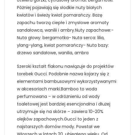
otwiera gorzki, cytrusowy aromat bergamotki.
Później pojawiają się słodkie nuty białych
kwiatów i świeży kwiat pomarańczy. Bazę
zapachu tworzą ciepłe i zmysłowe aromaty
sandałowca, wanilii i ambry.Nuty zapachowe:-
Nuta głowy: bergamotka- Nuta serca: lilia,
ylang-ylang, kwiat pomarańczy- Nuta bazy:
drzewo sandałowe, wanilia, ambra
Szeroki kształt flakonu nawiązuje do projektów
torebek Gucci. Podobnie nazwa kojarzy się z
elementami bambusowymi wykorzystywanymi
w akcesoriach marki.Bamboo to woda
perfumowana – w odróżnieniu od wody
toaletowej jest bardziej esencjonalna i dłużej
utrzymuje się na skórze – zawiera 10-20%
olejków zapachowych.Gucci to jeden z
najstarszych domów mody. Powstał we
Włoszech w latach 20. ubiegłego wieku. Od