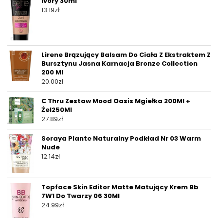
Ivory 30ml
13.19
zł
Lirene Brązujący Balsam Do Ciała Z Ekstraktem Z
Bursztynu Jasna Karnacja Bronze Collection
200 Ml
20.00
zł
C Thru Zestaw Mood Oasis Mgiełka 200Ml +
Żel250Ml
27.89
zł
Soraya Plante Naturalny Podkład Nr 03 Warm
Nude
12.14
zł
Topface Skin Editor Matte Matujący Krem Bb
7W1 Do Twarzy 06 30Ml
24.99
zł