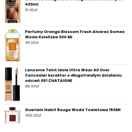
430ml
15.90
zł
Perfumy Orange Blossom Fresh Alvarez Gomez
Woda Kolońska 300 Ml
45.00
zł
Lancome Teint Idole Ultra Wear All Over
Concealer korektor o długotrwałym działaniu
odcień 051 CHATAIGNE
98.44
zł
Guerlain Habit Rouge Woda Toaletowa 150Ml
405.00
zł