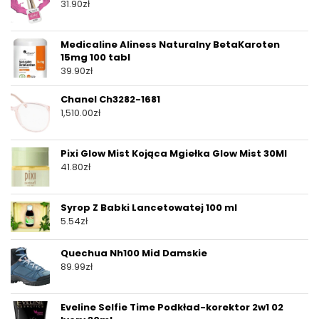
31.90
zł
Medicaline Aliness Naturalny BetaKaroten
15mg 100 tabl
39.90
zł
Chanel Ch3282-1681
1,510.00
zł
Pixi Glow Mist Kojąca Mgiełka Glow Mist 30Ml
41.80
zł
Syrop Z Babki Lancetowatej 100 ml
5.54
zł
Quechua Nh100 Mid Damskie
89.99
zł
Eveline Selfie Time Podkład-korektor 2w1 02