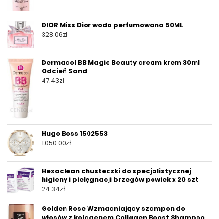
DIOR Miss Dior woda perfumowana 50ML
328.06
zł
Dermacol BB Magic Beauty cream krem 30ml
Odcień Sand
47.43
zł
Hugo Boss 1502553
1,050.00
zł
Hexaclean chusteczki do specjalistycznej
higieny i pielęgnacji brzegów powiek x 20 szt
24.34
zł
Golden Rose Wzmacniający szampon do
włosów z kolagenem Collagen Boost Shampoo